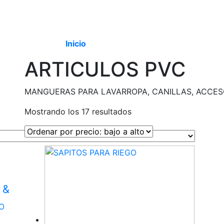
Productos
ER
TALLER
PASTOREO ROTATIVO
PASTOREO ROTATIVO
HOGAR & JARDIN
HOGAR & JARDIN
HERRAMIE
HER
Productos
Catálogo
Empresa
Novedades
Contact
Inicio
/ ARTICULOS PVC
ARTICULOS PVC
MANGUERAS PARA LAVARROPA, CANILLAS, ACCES
Ordenado
Mostrando los 17 resultados
por
precio:
bajo
a
alto
 &
O