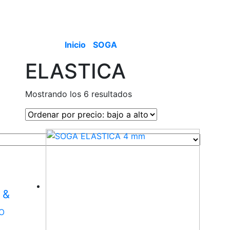
Productos
ER
TALLER
PASTOREO ROTATIVO
PASTOREO ROTATIVO
HOGAR & JARDIN
HOGAR & JARDIN
HERRAMIE
HER
Productos
Catálogo
Empresa
Novedades
Contact
Inicio
/
SOGA
/ ELASTICA
ELASTICA
Ordenado
Mostrando los 6 resultados
por
precio:
bajo
a
alto
 &
O