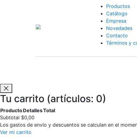
Productos
Catálogo
Empresa
Novedades
Contacto
Términos y c
Ferreteria Don Pedro ©
2026 | Todos los 
Tu carrito
(artículos: 0)
Producto
Detalles
Total
Productos
Subtotal
$0,00
Los gastos de envío y descuentos se calculan en el momen
del
Ver mi carrito