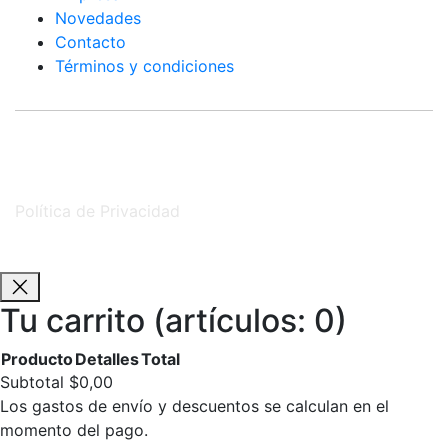
Novedades
Contacto
Términos y condiciones
Ferreteria Don Pedro ©
2026 | Todos los Derechos
Reservados
Política de Privacidad
Desarrollado por
Tu carrito
(artículos: 0)
Producto
Detalles
Total
Productos
Subtotal
$0,00
Los gastos de envío y descuentos se calculan en el
del
momento del pago.