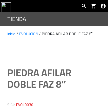
search
shopping_cart
account_circle
TIENDA
Inicio
/
EVOLUCION
/ PIEDRA AFILAR DOBLE FAZ 8″
PIEDRA AFILAR
DOBLE FAZ 8″
SKU:
EVOL0030