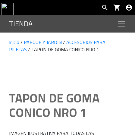
search
shopping_cart
account_circle
TIENDA
Inicio
/
PARQUE Y JARDIN
/
ACCESORIOS PARA
PILETAS
/ TAPON DE GOMA CONICO NRO 1
TAPON DE GOMA
CONICO NRO 1
IMAGEN ILUSTRATIVA PARA TODAS LAS