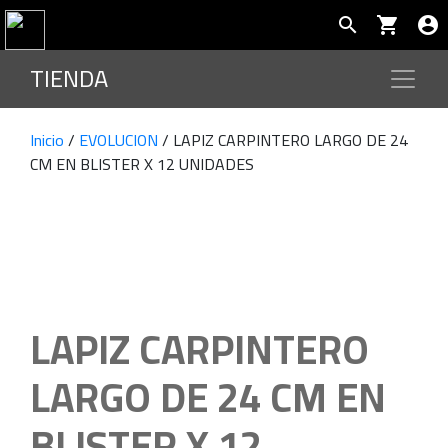
search
shopping_cart
account_circle
TIENDA
Inicio
/
EVOLUCION
/ LAPIZ CARPINTERO LARGO DE 24
CM EN BLISTER X 12 UNIDADES
LAPIZ CARPINTERO
LARGO DE 24 CM EN
BLISTER X 12